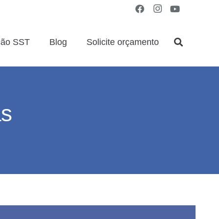
ção SST
Blog
Solicite orçamento
as