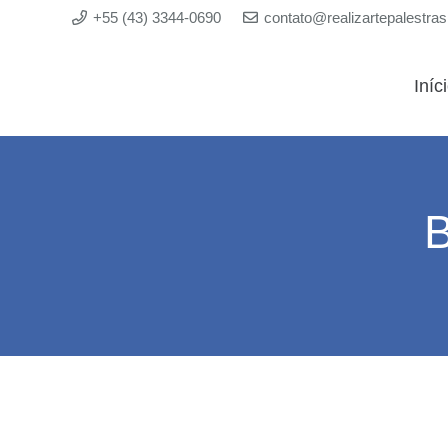
+55 (43) 3344-0690
contato@realizartepalestra
Iníc
B