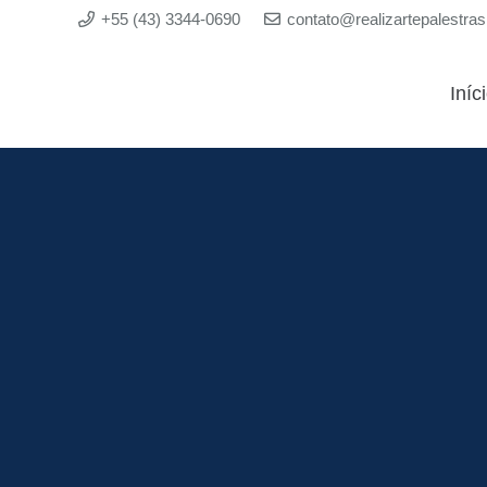
+55 (43) 3344-0690
contato@realizartepalestra
Iníc