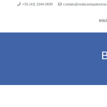
+55 (43) 3344-0690
contato@realizartepalestra
Iníc
B