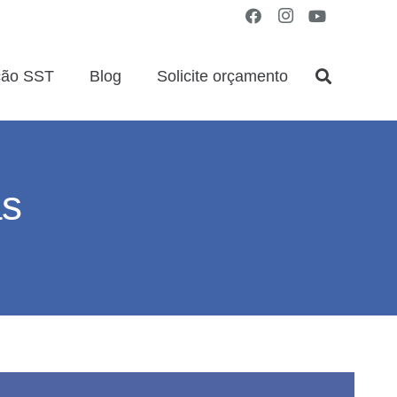
ção SST
Blog
Solicite orçamento
as