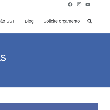
ção SST
Blog
Solicite orçamento
as