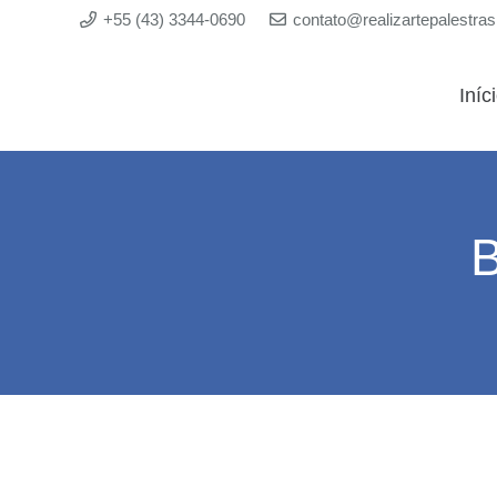
+55 (43) 3344-0690
contato@realizartepalestra
Iníc
B