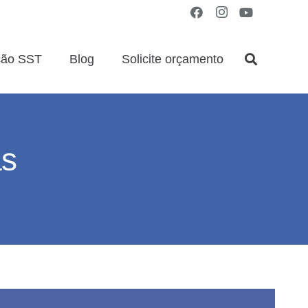
ção SST
Blog
Solicite orçamento
as