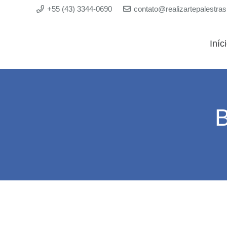
+55 (43) 3344-0690
contato@realizartepalestra
Iníc
B