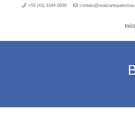
+55 (43) 3344-0690
contato@realizartepalestra
Iníc
B