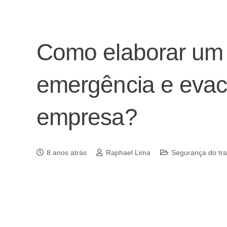
Como elaborar um 
emergência e evac
empresa?
8 anos atrás
Raphael Lima
Segurança do tr