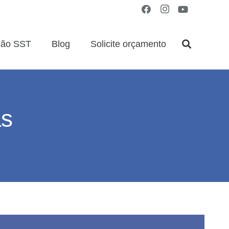
ção SST
Blog
Solicite orçamento
as