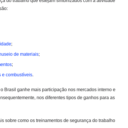
nça do trabalho que estejam sintonizados com a atividade
são:
cidade
;
useio de materiais
;
mentos
;
s e combustíveis
.
o Brasil ganhe mais participação nos mercados interno e
consequentemente, nos diferentes tipos de ganhos para as
is sobre como os treinamentos de segurança do trabalho