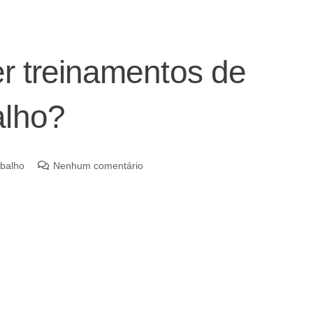
er treinamentos de
alho?
abalho
Nenhum comentário