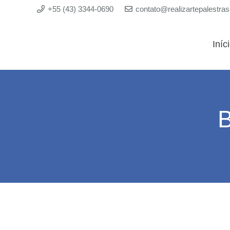
+55 (43) 3344-0690
contato@realizartepalestra
Iníc
B