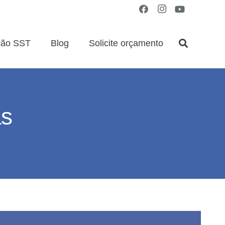
ção SST
Blog
Solicite orçamento
as